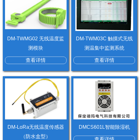
DM-TWMG02 无线温度监
DM-TWM03C 触摸式无线
测模块
测温集中监测系统
查看详情
查看详情
DM-LoRa无线温度传感器
DMCS601L智能除湿机
（防水盒型）
查看详情