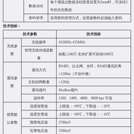
每个测温点数据冻结密度设置为
5min时，可冻结
3
数据冻结
年的历史数据
密码管理
采用密码管理方式，设置参数时必须输入密码
技术指标：
技术参数
技术指标
无线频率
433MHz
435MHz
无线参
管理无线传感器数
数
标配
≤240只
支持扩展可容纳
1000只
量
RS485、以太网、光纤，RS485通讯距离
通讯方式
≤1200m（不加中继）
通讯参
主机组网数量
≤128台
数
通讯规约
Modbus规约
波特率
1200、2400、4800、9600 bps 可选
温度报警值
上限值：
+90℃，下限值：－20℃
温度
告
警值
上限值：
+60℃，下限值：－10℃
报警默
认参数
预警电压值
2700mV
告警电压值
2
500mV