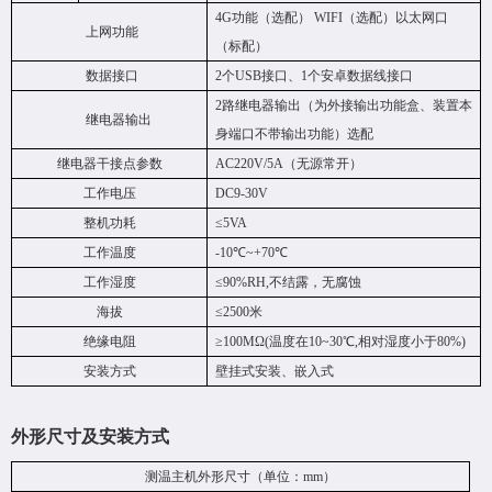
4G
功能（
选配
）
WIFI
（选配）以太网口
上网功能
（标配）
数据接口
2个U
SB
接口、
1个安卓数据线接口
2
路继电器输出（为外接输出功能盒、装置本
继电器输出
身端口不带输出功能）选配
继电器干接点参数
AC220V/5A（无源常开）
工作电压
DC9-30V
整机功耗
≤5VA
工作温度
-10℃~+70℃
工作湿度
≤9
0
%RH,不结露，无腐蚀
海拔
≤2500米
绝缘电阻
≥
100MΩ(温度在10~30℃,相对湿度小于80%)
安装方式
壁挂式安装、嵌入式
外形尺寸及安装方式
测温主机外形尺寸（单位：
mm）