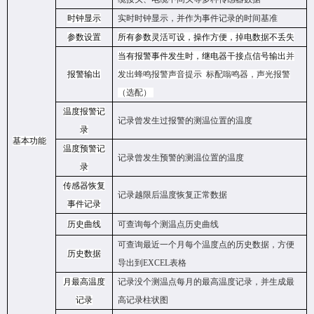
时钟显示
实时时钟显示，并作为事件记录的时间基准
参数设置
所有参数灵活可设，操作方便，掉电数据不丢失
当有报警事件发生时，继电器干接点信号输出
并
报警输出
发出蜂鸣报警声音提示
标配嗡鸣器，声光报警
（选配）
温度报警记
记录曾发生过报警的测温位置的温度
录
基本功能
温度预警记
记录曾发生预警的测温位置的温度
录
传感器恢复
记录越限后温度恢复正常数据
事件记录
历史曲线
可查询每个测温点历史曲线
可查询最近一个月每个温度点的历史数据，方便
历史数据
导出到
E
XCEL
表格
月最高温度
记录没个测温点每月的最高温度记录，并生成最
记录
高记录柱状图