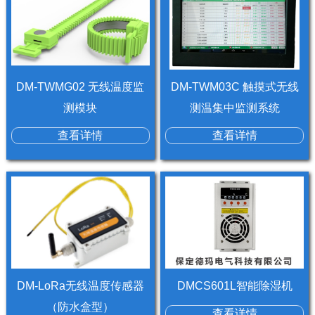
DM-TWMG02 无线温度监
DM-TWM03C 触摸式无线
测模块
测温集中监测系统
查看详情
查看详情
DM-LoRa无线温度传感器
DMCS601L智能除湿机
（防水盒型）
查看详情