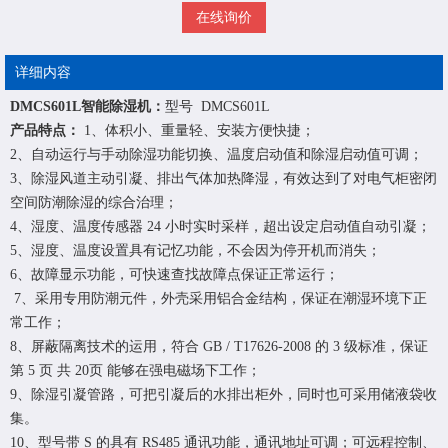
在线询价
详细内容
DMCS601L智能除湿机
：
型号 DMCS601L
产品特点：
1、体积小、重量轻、安装方便快捷；
2、自动运行与手动除湿功能切换、温度启动值和除湿启动值可调；
3、除湿风道主动引凝、排出气体加热降湿，有效达到了对电气柜密闭
空间防潮除湿的综合治理；
4、湿度、温度传感器 24 小时实时采样，超出设定启动值自动引凝；
5、湿度、温度设置具有记忆功能，不会因为停开机而消失；
6、故障显示功能，可快速查找故障点保证正常运行；
7、采用专用防潮元件，外壳采用铝合金结构，保证在潮湿环境下正
常工作；
8、屏蔽隔离技术的运用，符合 GB / T17626-2008 的 3 级标准，保证
第 5 页 共 20页 能够在强电磁场下工作；
9、除湿引凝管路，可把引凝后的水排出柜外，同时也可采用储液袋收
集。
10、型号带 S 的具有 RS485 通讯功能，通讯地址可调；可远程控制、