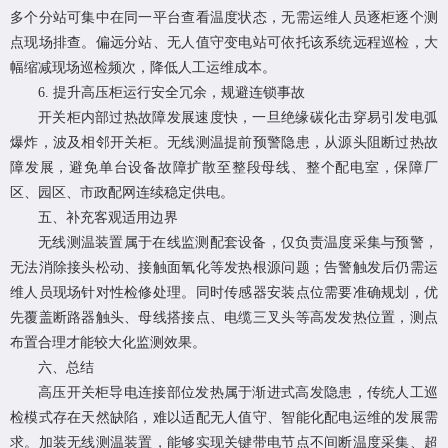
多个分站可集中在同一平台查看温度状态，无需运维人员逐柜逐个测
点现场排查。偏远分站、无人值守变电站可依托该系统远程巡检，大
幅缩减现场巡检频次，降低人工运维成本。
6. 提升高压柜运行安全冗余，规避连锁事故
开关柜内部过热故障发展速度快，一旦绝缘碳化击穿易引发电弧
爆炸，波及相邻开关柜。无线测温提前预警隐患，从源头阻断过热故
障发展，避免单台设备故障扩散至整段母线、整个配电室，保障厂
区、园区、市政配网连续稳定供电。
五、补充客观适用边界
无线测温装置
属于在线监测配套设备，仅负责温度采集与预警，
无法消除接头松动、接触面氧化等发热根源问题；告警触发后仍需运
维人员现场针对性检修处理。同时传感器安装点位需要准确规划，优
先覆盖断路器触头、母线搭接点、电缆三叉头等高发发热位置，测点
布置合理才能较大化监测效果。
六、总结
高压开关柜导电连接部位发热属于渐进式高发隐患，传统人工巡
检模式存在天然缺陷，难以适配无人值守、智能化配电运维的发展需
求。加装无线测温装置，能够实现关键带电节点不间断温度采集、超