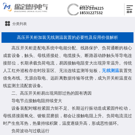
0312-2116225
18531227532
分类列表
高压开关柜加装无线测温装置的必要性及应用价值解析
高压开关柜是配电系统中电能分配、线路保护、负荷通断的核心
成套设备，触头、母线搭接处、电缆接头、断路器动静触头等导电连
接部位，长期承载负荷电流，易因接触电阻变大出现异常温升。传统
人工红外巡检存在时段盲区、无法连续监测等短板，
无线测温
装置凭
借免布线、无源自取电、远距离数据传输等优势，成为开关柜温度在
线监测主流配套设备。
二、高压开关柜易出现局部过热的固有诱因
导电节点接触电阻持续变大
设备装配时螺栓紧固力矩不足、长期运行振动造成紧固件松动，
母线搭接面氧化、镀银层磨损，都会让接触电阻上升。负荷电流流过
时产生焦耳热，热量持续积聚，温度逐级升高，形成恶性循环。
负荷波动与过载运行