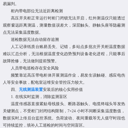
易漏判。
柜内带电部位无法近距离检测
高压开关柜正常运行时柜门闭锁无法开启，红外测温仪只能透过
观察窗远距离测温，测量数值误差大，深层触头、静触头座等隐蔽测
点无法采集温度数据。
巡检数据无法自动留存追溯
人工记录纸质台账易丢失、记错，多站点多批次开关柜温度数据
难以汇总分析，无法根据温度变化趋势预判设备老化进程，只能事后
故障抢修，无法做到提前预警。
人员带电巡检存在安全风险
频繁靠近高压带电柜体开展测温作业，易发生误触碰、感应电伤
人等安全事故，配电室运维安全管控压力较大。
四、
无线测温装置
安装后的核心实用价值
1. 在线实时监测，消除监测盲区
温度传感器直接紧贴母线接头、断路器触头、电缆终端头等发热
关键测点，不受柜门封闭结构限制，7×24 小时不间断采集温度数值，
数据实时上传后台监控系统。负荷波动、夜间重载等无人值守时段也
可持续监控，填补人工巡检的时间与空间盲区。