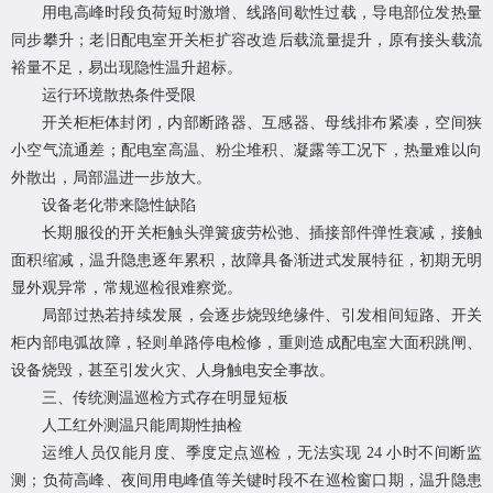
用电高峰时段负荷短时激增、线路间歇性过载，导电部位发热量
同步攀升；老旧配电室开关柜扩容改造后载流量提升，原有接头载流
裕量不足，易出现隐性温升超标。
运行环境散热条件受限
开关柜柜体封闭，内部断路器、互感器、母线排布紧凑，空间狭
小空气流通差；配电室高温、粉尘堆积、凝露等工况下，热量难以向
外散出，局部温进一步放大。
设备老化带来隐性缺陷
长期服役的开关柜触头弹簧疲劳松弛、插接部件弹性衰减，接触
面积缩减，温升隐患逐年累积，故障具备渐进式发展特征，初期无明
显外观异常，常规巡检很难察觉。
局部过热若持续发展，会逐步烧毁绝缘件、引发相间短路、开关
柜内部电弧故障，轻则单路停电检修，重则造成配电室大面积跳闸、
设备烧毁，甚至引发火灾、人身触电安全事故。
三、传统测温巡检方式存在明显短板
人工红外测温只能周期性抽检
运维人员仅能月度、季度定点巡检，无法实现 24 小时不间断监
测；负荷高峰、夜间用电峰值等关键时段不在巡检窗口期，温升隐患