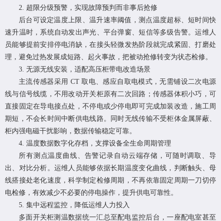
2. 超限分级预警，实现故障预判而非事后抢修
后台可设定温度上限、温升速率阈值，测点温度超标、短时间快
速升温时，系统自动发出声光、平台弹窗、短信等多级告警。运维人
员能够提前安排停电消缺，在接头轻微发热阶段就完成紧固、打磨处
理，避免过热发展成短路、起火事故，把被动抢修转变为状态检修。
3. 无源无线安装，适配高压柜带电改造场景
主流传感器采用 CT 取电、感应自取电模式，无需铺设二次电源
线与信号线缆，不用改动开关柜原有二次回路；传感器体积小巧，可
直接固定在导电接点处，不停电或少停电即可完成加装改造，施工周
期短，不会长时间中断供电线路。同时无线传输不受柜体金属屏蔽、
柜内强电磁干扰影响，数据传输稳定可靠。
4. 温度数据数字化存档，支撑设备全生命周期管理
所有测点温度曲线、告警记录自动云端存储，可随时调取、导
出、对比分析。运维人员能够依据长期温度变化曲线，判断触头、母
线搭接处老化速度，科学制定检修周期，不再依靠固定周期一刀切停
电检修，有效减少不必要的停电操作，提升供电可靠性。
5. 集中远程监控，降低运维人力投入
多面开关柜测温数据统一汇总至配电监控后台，一座配电室甚至