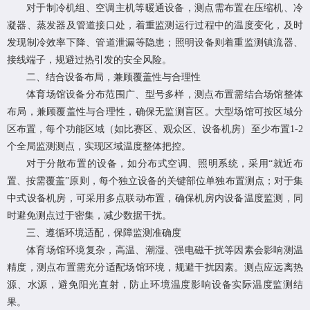
对于制冷机组、空调主机等暖通设备，测点需布置在压缩机、冷
凝器、蒸发器及管道接口处，着重监测运行过程中的温度变化，及时
发现制冷效率下降、管道泄漏等隐患；照明设备则着重监测镇流器、
接线端子，规避过热引发的安全风险。
二、结合设备布局，兼顾覆盖性与合理性
体育场馆设备分布范围广、型号多样，测点布置需结合场馆整体
布局，兼顾覆盖性与合理性，确保无监测盲区。大型场馆可按区域分
区布置，每个功能区域（如比赛区、观众区、设备机房）至少布置1-2
个全局监测测点，实现区域温度整体把控。
对于分散布置的设备，如分布式空调、照明系统，采用“就近布
置、按需覆盖”原则，每个独立设备的关键部位单独布置测点；对于集
中式设备机房，可采用多点联动布置，确保机房内设备温度监测，同
时避免测点过于密集，减少数据干扰。
三、遵循环境适配，保障监测准确度
体育场馆环境复杂，高温、潮湿、强电磁干扰等因素会影响测温
精度，测点布置需充分适配场馆环境，规避干扰因素。测点应远离热
源、水源，避免阳光直射，防止环境温度影响设备实际温度监测结
果。