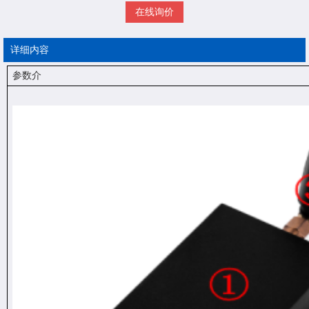
在线询价
详细内容
参数介