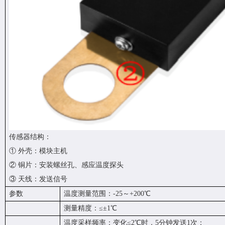
传感器结构：
① 外壳：模块主机
② 铜片：安装螺丝孔、感应温度探头
③ 天线：发送信号
参数
温度测量范围：-25～+200℃
测量精度：≤±1℃
温度采样频率：变化≤2℃时，5分钟发送1次；