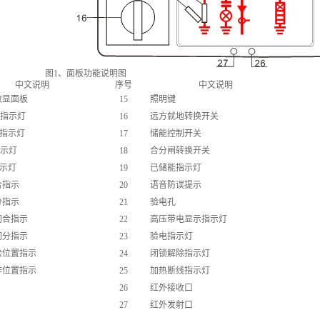
图1、面板功能说明图
中文说明
序号
中文说明
数显面板
15
照明键
A指示灯
16
远方就地转换开关
B指示灯
17
储能控制开关
指示灯
18
合分闸转换开关
指示灯
19
已储能指示灯
合指示
20
语音防误提示
分指示
21
验电孔
闸合指示
22
高压带电显示指示灯
闸分指示
23
验电指示灯
验位置指示
24
闭锁解除指示灯
作位置指示
25
加热断线指示灯
26
红外接收口
27
红外发射口