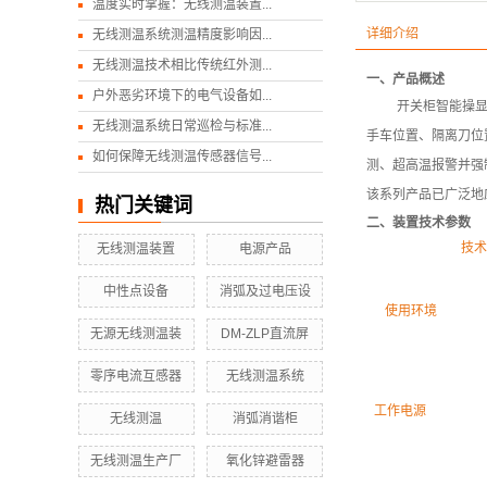
温度实时掌握：无线测温装置...
详细介绍
无线测温系统测温精度影响因...
无线测温技术相比传统红外测...
一、产品概述
户外恶劣环境下的电气设备如...
开关柜智能操
无线测温系统日常巡检与标准...
手车位置、隔离刀位
如何保障无线测温传感器信号...
测、超高温报警并强
该系列产品已广泛地
热门关键词
二、装置技术参数
技术
无线测温装置
电源产品
中性点设备
消弧及过电压设
使用环境
无源无线测温装
DM-ZLP直流屏
零序电流互感器
无线测温系统
工作电源
无线测温
消弧消谐柜
无线测温生产厂
氧化锌避雷器