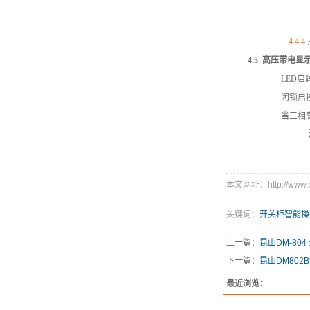
4.4.4
4.5
高压带电显
LED
启辉
闭锁启控
当三相
注
本文网址：http://www.bd
关键词：
开关柜智能操
上一篇：
昆山DM-8
下一篇：
昆山DM802
最近浏览：