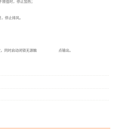
下限值时，停止加热；
时，停止排风。
有效，同时启动闭锁无源触 点输出。