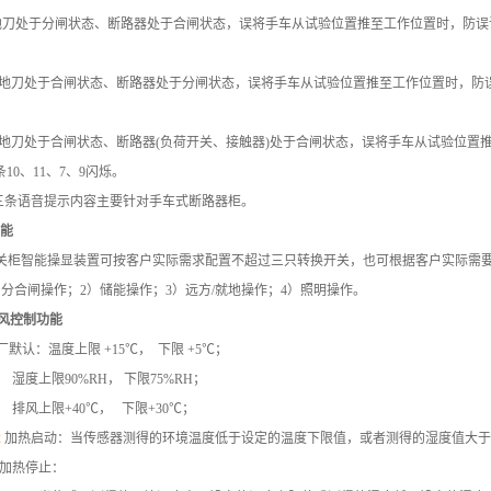
分闸状态、断路器处于合闸状态，误将手车从试验位置推至
工作位置时，防误
地刀处于合闸状态、断路器处于分闸状态，误将手车从试验位置推至工作位置时，防
于合闸状态、断路器(负荷开关、接触器)处于合闸状态，误将手车从试验位
10、11、7、9闪烁。
音提示内容主要针对手车式断路器柜。
能
能操显装置可按客户实际需求配置不超过三只转换开关，也可根据客户实际需
）分合闸操作；2）储能操作；3）远方/就地操作；4）照明操作。
风控制功能
厂默认：温度上限 +15℃， 下限 +5℃；
湿度上限90%RH， 下限75%RH；
排风上限+40℃， 下限+30℃；
2
加热启动：当传感器测得的环境温度低于设定的温度下限
值，或者测得的湿度值
加热停止：