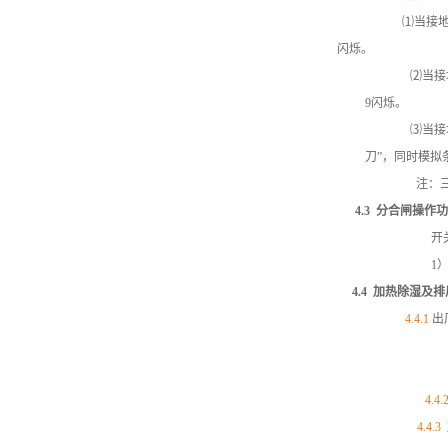
⑴当接地刀处于
闪烁。
⑵当接
9闪烁。
⑶当接地刀处
刀”，同时模拟条
注：三条语
4.3
分合闸操作功
开关柜智
1
4.4
加热除湿及排
4.4.1
出
4.4.
4.4.3