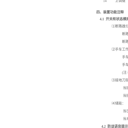
14
上调键
四、装置功能注释
4.1
开关柜状态模
⑴
断路器
断路器合闸时
断路器分闸时
⑵
手车工
手车位于工
手车位于实
(
注
⑶
接地刀
当接地刀处于
当接地刀处于
⑷
储能：
当已储能时,
当未储能时,
4.2
防误语音提示