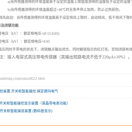
a)
当传感器测得的环境温度高于设定的温度上限值或测得
的湿度低于设定的湿度
b)
当传感器测得的环境温度超过+40℃时无条件停止加热，
防止过热损伤。
排风启动：当传感器测得的环境温度高于设定排风上限时，
启动排风，低于排风下限
示及闭锁功能
电压（kV）：额定相电压×(0.15-0.65)
电压（kV）：额定相电压×0.65
高压同时不带电的状态下，闭锁触点输出闭合，同时解锁指示的红灯
亮。否则闭锁
：
接入电容式高压带电传感器（其输出短路电流不低于220μA±10%）。
dmdq.cn/product/622.html
控装置
,
开关柜智能操控
,
保定德玛电气
04 开关柜智能操控显示装置（液晶带电表功能）
B开关柜智能操显装置 (数码管显示)