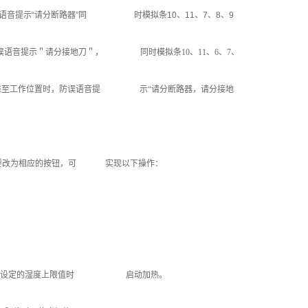
语音提示“请分断路器”同 时模拟条10、11、7、8、9
误语音提示＂请分接地刀＂， 同时模拟条10、11、6、7、
置推至工作位置时，防误语音提 示“请分断路器，请分接地
要改为相应的按钮，可 实现以下操作：
大于设定的湿度上限值时 启动加热。