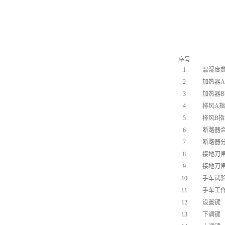
序号
1
温湿度
2
加热器
3
加热器
4
排风A
5
排风B
6
断路器
7
断路器
8
接地刀
9
接地刀
10
手车试
11
手车工
12
设置键
13
下调键