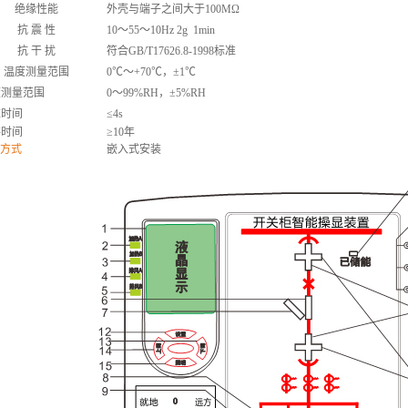
绝缘性能
外壳与端子之间大于100ΜΩ
抗 震 性
10
～55～10Hz 2g 1min
抗 干 扰
符合GB/T17626.8-1998标准
温度测量范围
0
℃～+70℃，±1℃
度测量范围
0
～99%RH，±5%RH
应时间
≤4s
存时间
≥10年
方式
嵌入式安装