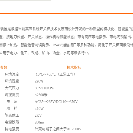
显装置是根据当前高压系统开关柜技术发展而设计开发的一种新型的模块化、智能型的
置、接地刀位置、开关状态、操作机构储能状态；带有高压带电指示、带电闭锁输出
制停止加热、智能语音防误提示、RS485通信接口等多种功能，简化了开关柜面板设
应用于电力、化工、铁路、矿山、冶金、水泥等诸多行业。
参数
技术指标
环境温度
-10
℃～+55℃（正常工作）
环境湿度
≤95%
大气压力
80
～110KPa
海拔高度
≤2500米
电 源
AC85
～265V/DC110～370V
功 耗
≤10W
隔离耐压
2KV
电源跌落
200ms
抗电强度
外壳与端子之间大于AC2000V